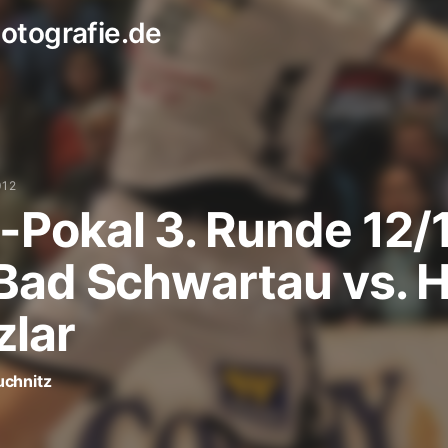
otografie.de
012
Pokal 3. Runde 12/1
Bad Schwartau vs. 
lar
uchnitz