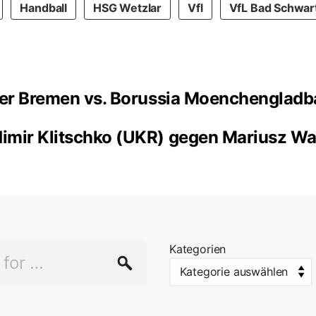
Handball
HSG Wetzlar
Vfl
VfL Bad Schwar
er Bremen vs. Borussia Moenchengladb
imir Klitschko (UKR) gegen Mariusz W
Kategorien