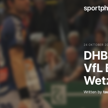
sportph
Zum
Inhalt
springen
24 OKTOBER 2
DHB-
VfL 
Wetz
Written by
ta