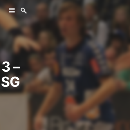
3 –
HSG