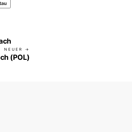
tau
ach
NEUER →
ach (POL)