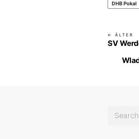
DHB Pokal
← ÄLTER
SV Werd
Wlad